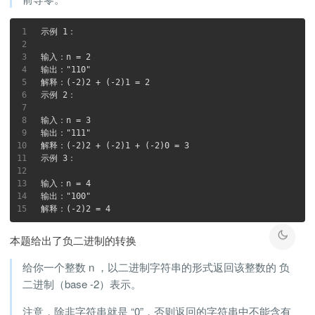
1
示例 1：
2
3
输入：n = 2
4
输出："110"
5
解释：(-2)2 + (-2)1 = 2
6
示例 2：
7
8
输入：n = 3
9
输出："111"
10
解释：(-2)2 + (-2)1 + (-2)0 = 3
11
示例 3：
12
13
输入：n = 4
14
输出："100"
15
解释：(-2)2 = 4
本题给出了负二进制的转换
给你一个整数 n ，以二进制字符串的形式返回该整数的 负
二进制（base -2）表示。
注意，除非字符串就是 “0”，否则返回的字符串中不能含有