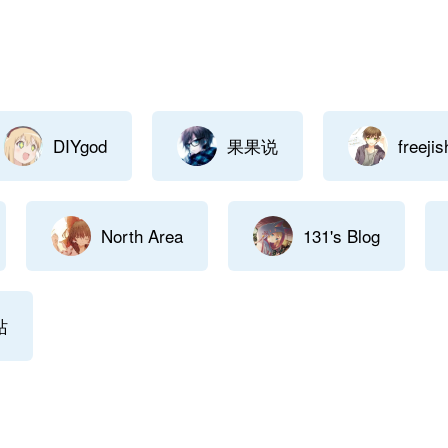
DIYgod
果果说
free
North Area
131's Blog
站