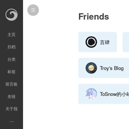
Friends
主页
言肆
归档
分类
Troy's Blog
标签
留言板
ToSnow的小
友链
关于我
---