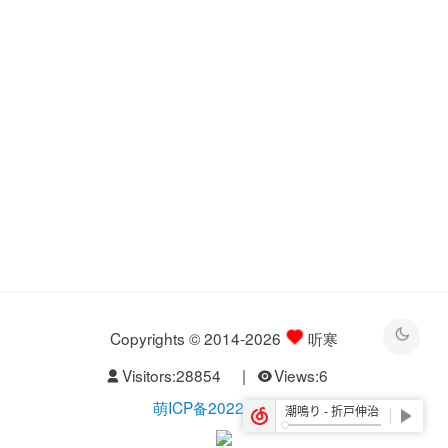
Copyrights © 2014-2026
听寒
Visitors:
28854
|
Views:
6
萌ICP备20229526号